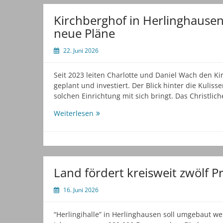
Schmidt
wird
Kirchberghof in Herlinghausen
von
neue Pläne
Frau
Petra
22. Juni 2026
und
Tochter
Seit 2023 leiten Charlotte und Daniel Wach den K
Jasmin
geplant und investiert. Der Blick hinter die Kulis
begleitet
solchen Einrichtung mit sich bringt. Das Christli
Kirchberghof
Weiterlesen
in
Herlinghausen
öffnet
Türen
und
Land fördert kreisweit zwölf P
zeigt
neue
16. Juni 2026
Pläne
“Herlingihalle” in Herlinghausen soll umgebaut we