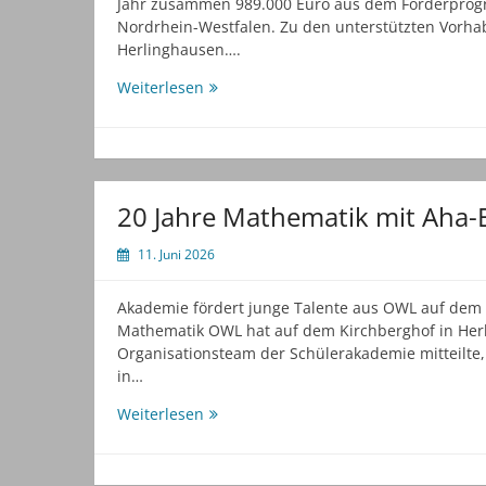
Jahr zusammen 989.000 Euro aus dem Förderprogr
Nordrhein-Westfalen. Zu den unterstützten Vorhab
Herlinghausen….
Land
Weiterlesen
fördert
kreisweit
zwölf
Projekte
20 Jahre Mathematik mit Aha-E
11. Juni 2026
Akademie fördert junge Talente aus OWL auf dem 
Mathematik OWL hat auf dem Kirchberghof in Herli
Organisationsteam der Schülerakademie mitteilte,
in…
20
Weiterlesen
Jahre
Mathematik
mit