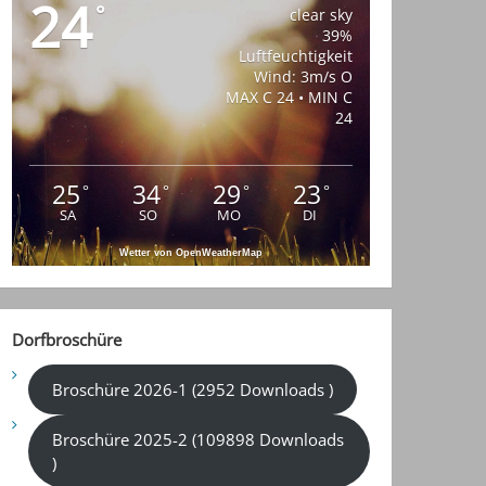
24
°
clear sky
39%
Luftfeuchtigkeit
Wind: 3m/s O
MAX C 24 • MIN C
24
25
34
29
23
°
°
°
°
SA
SO
MO
DI
Wetter von OpenWeatherMap
Dorfbroschüre
Broschüre 2026-1 (2952 Downloads )
Broschüre 2025-2 (109898 Downloads
)