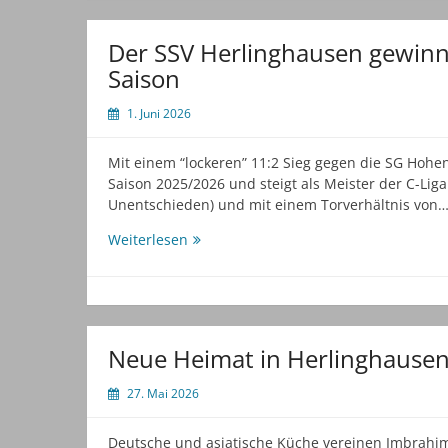
Aha-
Effekt
Der SSV Herlinghausen gewinnt 
Saison
1. Juni 2026
Mit einem “lockeren” 11:2 Sieg gegen die SG Hoh
Saison 2025/2026 und steigt als Meister der C-Liga 
Unentschieden) und mit einem Torverhältnis von
Der
Weiterlesen
SSV
Herlinghausen
gewinnt
auch
sein
Neue Heimat in Herlinghause
letztes
Spiel
27. Mai 2026
der
Saison
Deutsche und asiatische Küche vereinen Imbrahim