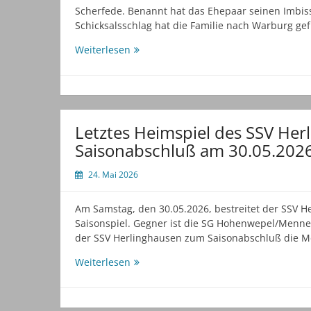
Scherfede. Benannt hat das Ehepaar seinen Imbiss
Schicksalsschlag hat die Familie nach Warburg ge
Neue
Weiterlesen
Heimat
in
Herlinghausen
gefunden
Letztes Heimspiel des SSV He
Saisonabschluß am 30.05.202
24. Mai 2026
Am Samstag, den 30.05.2026, bestreitet der SSV H
Saisonspiel. Gegner ist die SG Hohenwepel/Menne I
der SSV Herlinghausen zum Saisonabschluß die Me
Letztes
Weiterlesen
Heimspiel
des
SSV