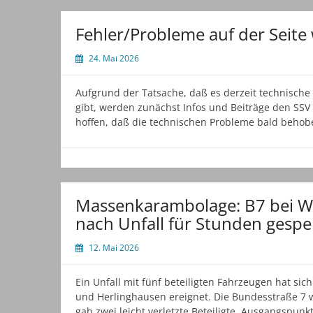
Herlinghausen
und
Fehler/Probleme auf der Seit
Saisonabschluß
am
24. Mai 2026
30.05.2026
Aufgrund der Tatsache, daß es derzeit technisch
gibt, werden zunächst Infos und Beiträge den SSV 
hoffen, daß die technischen Probleme bald beho
Massenkarambolage: B7 bei W
nach Unfall für Stunden gespe
12. Mai 2026
Ein Unfall mit fünf beteiligten Fahrzeugen hat si
und Herlinghausen ereignet. Die Bundesstraße 7 
gab zwei leicht verletzte Beteiligte. Ausgangspunk