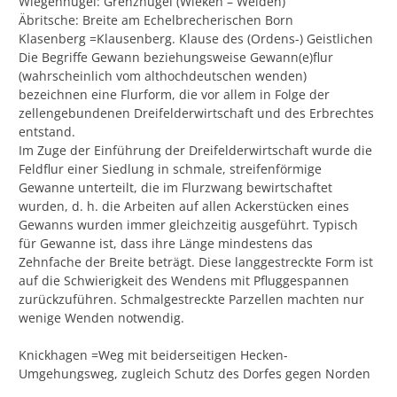
Wiegenhügel: Grenzhügel (Wieken – Weiden)
Äbritsche: Breite am Echelbrecherischen Born
Klasenberg =Klausenberg. Klause des (Ordens-) Geistlichen
Die Begriffe Gewann beziehungsweise Gewann(e)flur
(wahrscheinlich vom althochdeutschen wenden)
bezeichnen eine Flurform, die vor allem in Folge der
zellengebundenen Dreifelderwirtschaft und des Erbrechtes
entstand.
Im Zuge der Einführung der Dreifelderwirtschaft wurde die
Feldflur einer Siedlung in schmale, streifenförmige
Gewanne unterteilt, die im Flurzwang bewirtschaftet
wurden, d. h. die Arbeiten auf allen Ackerstücken eines
Gewanns wurden immer gleichzeitig ausgeführt. Typisch
für Gewanne ist, dass ihre Länge mindestens das
Zehnfache der Breite beträgt. Diese langgestreckte Form ist
auf die Schwierigkeit des Wendens mit Pfluggespannen
zurückzuführen. Schmalgestreckte Parzellen machten nur
wenige Wenden notwendig.
Knickhagen =Weg mit beiderseitigen Hecken-
Umgehungsweg, zugleich Schutz des Dorfes gegen Norden