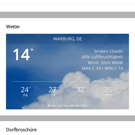
Wetter
WARBURG, DE
14
°
broken clouds
68% Luftfeuchtigkeit
Wind: 2m/s WNW
MAX C 14 • MIN C 14
24
27
32
35
°
°
°
°
FR
SA
SO
MO
Wetter von OpenWeatherMap
Dorfbroschüre