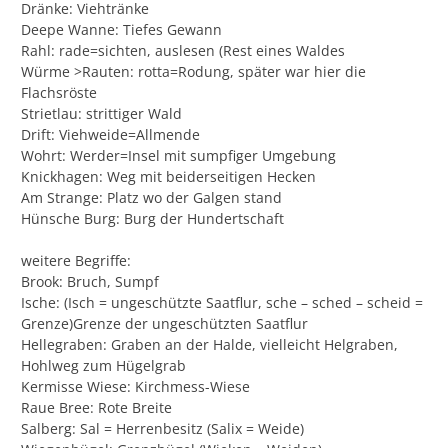
Dränke: Viehtränke
Deepe Wanne: Tiefes Gewann
Rahl: rade=sichten, auslesen (Rest eines Waldes
Würme >Rauten: rotta=Rodung, später war hier die
Flachsröste
Strietlau: strittiger Wald
Drift: Viehweide=Allmende
Wohrt: Werder=Insel mit sumpfiger Umgebung
Knickhagen: Weg mit beiderseitigen Hecken
Am Strange: Platz wo der Galgen stand
Hünsche Burg: Burg der Hundertschaft
weitere Begriffe:
Brook: Bruch, Sumpf
Ische: (Isch = ungeschützte Saatflur, sche – sched – scheid =
Grenze)Grenze der ungeschützten Saatflur
Hellegraben: Graben an der Halde, vielleicht Helgraben,
Hohlweg zum Hügelgrab
Kermisse Wiese: Kirchmess-Wiese
Raue Bree: Rote Breite
Salberg: Sal = Herrenbesitz (Salix = Weide)