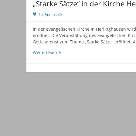
„Starke Sätze“ in der Kirche H
16. April 2026
In der evangelischen Kirche in Herlinghausen wird 
eröffnet. Die Veranstaltung des Evangelischen Ki
Gottesdienst zum Thema „Starke Sätze“ eröffnet. 
„Starke
Weiterlesen
Sätze“
in
der
Kirche
Herlinghausen