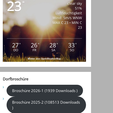
23
°
clear sky
51%
Luftfeuchtigkeit
Wind: 5m/s WNW
MAX C 23 • MIN C
23
27
26
28
33
°
°
°
°
DO
FR
SA
SO
Wetter von OpenWeatherMap
Dorfbroschüre
Broschüre 2026-1 (1939 Downloads )
Broschüre 2025-2 (108513 Downloads
)