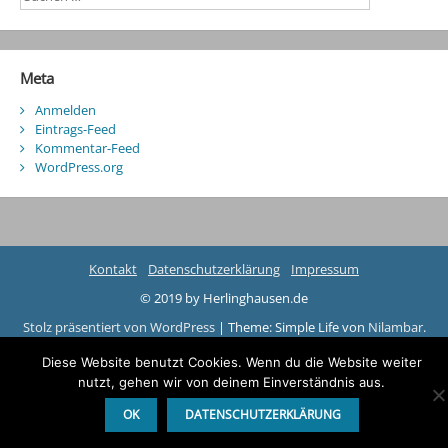
Meta
Anmelden
Eintrags-Feed
Kommentar-Feed
WordPress.org
Kontakt
Datenschutzerklärung
Impressum
© 2019 by Herlinghausen.de
Stolz präsentiert von WordPress
|
Theme: Simple Life von
Nilambar
.
Diese Website benutzt Cookies. Wenn du die Website weiter
nutzt, gehen wir von deinem Einverständnis aus.
OK
DATENSCHUTZERKLÄRUNG