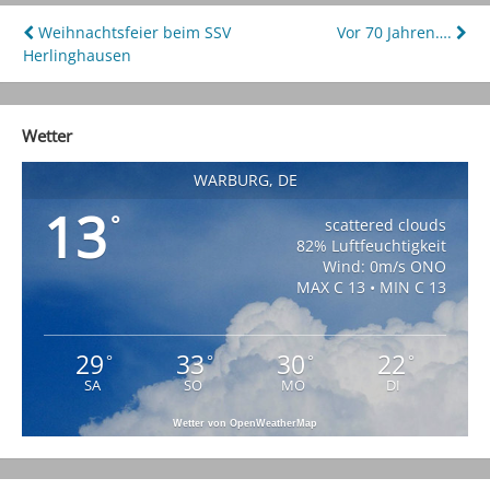
Beitragsnavigation
Weihnachtsfeier beim SSV
Vor 70 Jahren….
Herlinghausen
Wetter
WARBURG, DE
13
°
scattered clouds
82% Luftfeuchtigkeit
Wind: 0m/s ONO
MAX C 13 • MIN C 13
29
33
30
22
°
°
°
°
SA
SO
MO
DI
Wetter von OpenWeatherMap