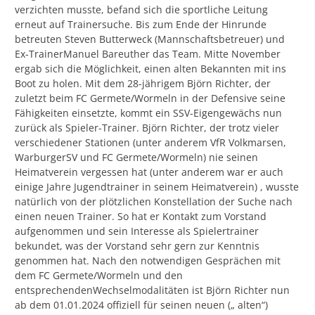
verzichten musste, befand sich die sportliche Leitung
erneut auf Trainersuche. Bis zum Ende der Hinrunde
betreuten Steven Butterweck (Mannschaftsbetreuer) und
Ex-TrainerManuel Bareuther das Team. Mitte November
ergab sich die Möglichkeit, einen alten Bekannten mit ins
Boot zu holen. Mit dem 28-jährigem Björn Richter, der
zuletzt beim FC Germete/Wormeln in der Defensive seine
Fähigkeiten einsetzte, kommt ein SSV-Eigengewächs nun
zurück als Spieler-Trainer. Björn Richter, der trotz vieler
verschiedener Stationen (unter anderem VfR Volkmarsen,
WarburgerSV und FC Germete/Wormeln) nie seinen
Heimatverein vergessen hat (unter anderem war er auch
einige Jahre Jugendtrainer in seinem Heimatverein) , wusste
natürlich von der plötzlichen Konstellation der Suche nach
einen neuen Trainer. So hat er Kontakt zum Vorstand
aufgenommen und sein Interesse als Spielertrainer
bekundet, was der Vorstand sehr gern zur Kenntnis
genommen hat. Nach den notwendigen Gesprächen mit
dem FC Germete/Wormeln und den
entsprechendenWechselmodalitäten ist Björn Richter nun
ab dem 01.01.2024 offiziell für seinen neuen („ alten“)